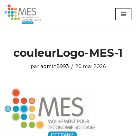
Aller
au
contenu
couleurLogo-MES-1
par
admin8993
20 mai 2026