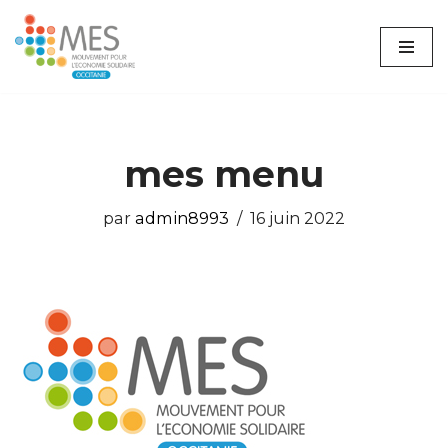
Aller
au
contenu
mes menu
par
admin8993
16 juin 2022